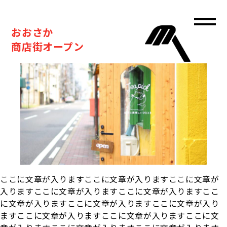
WordPress へようこそ。こちらは最初の投稿です。編集ま
たは削除し、コンテンツ作成を始めてください。
おおさか
商店街オープン
ここに文章が入りますここに文章が入りますここに文章が
入りますここに文章が入りますここに文章が入りますここ
に文章が入りますここに文章が入りますここに文章が入り
ますここに文章が入りますここに文章が入りますここに文