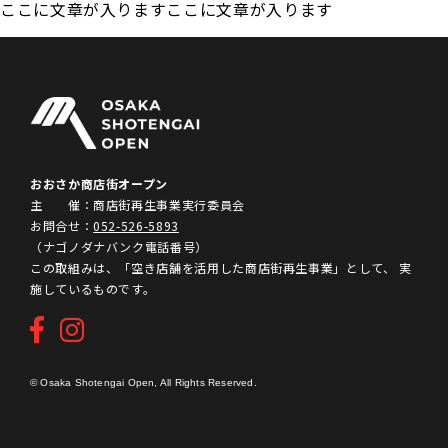
ここに文章が入りますここに文章が入ります
おおさか商店街オープン
主 催：商店街再生事業実行委員会
お問合せ：
052-526-5893
（ナゴノダナバンク電話番号）
この取組みは、「空き店舗を活用した商店街再生事業」として、
実
施しているものです。
© Osaka Shotengai Open, All Rights Reserved.